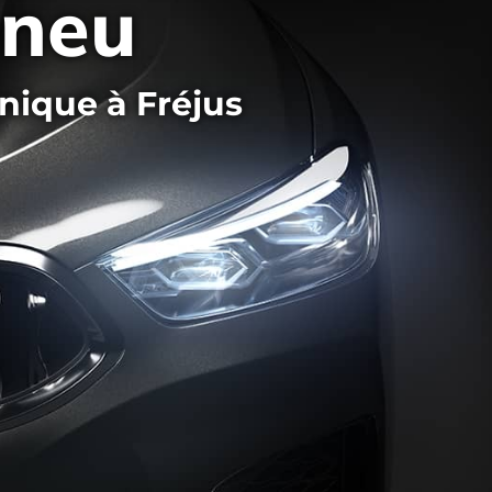
pneu
nique à Fréjus