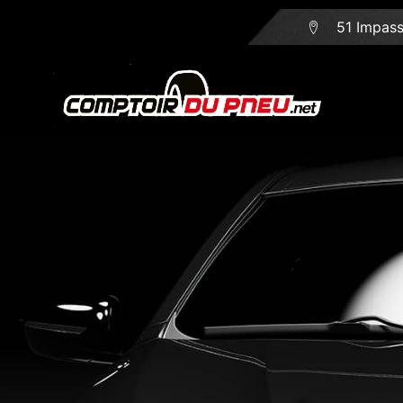
contenu
principal
51 Impass